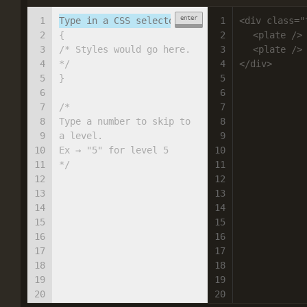
enter
1
1
<div class="
2
{
2
<plate />
3
/* Styles would go here.
3
<plate />
4
*/
4
</div>
5
}
5
6
6
7
/*
7
8
Type a number to skip to
8
9
a level.
9
10
Ex → "5" for level 5
10
11
*/
11
12
12
13
13
14
14
15
15
16
16
17
17
18
18
19
19
20
20