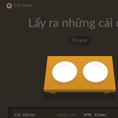
CSS Diner
Lấy ra những cái 
Trợ giúp
CSS Editor
style.css
HTML Viewer